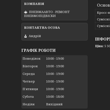
Основ
ПНЕВМААВТО - РЕМОНТ
Кросс-
ПНЕВМОПІДВІСКИ
Сумісні
Сумісні
Андрій
ІНФОР
Ціна:
5 50
ГРАФІК РОБОТИ
Понеділок
10:00
19:00
Вівторок
10:00
19:00
Середа
10:00
19:00
Четвер
10:00
19:00
Пʼятниця
10:00
19:00
Субота
10:00
18:00
Неділя
Вихідний