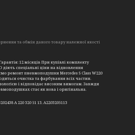
рнення та обмін даного товару належної якості
арантія: 12 місяців При купівлі комплекту
О діють спеціальні ціни на відновлення
мо ремонт пневмоподушки Mercedes S Class W220
диться очистка та фарбування всіх частин.
ологією і відповідає високим вимогам. Завжди
вмоподушках стає як нова і оригінальна.
02438 A 220 320 51 13, A2203205113