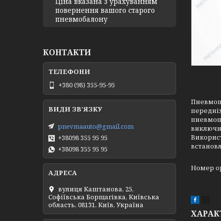
Ціна вказана з урахуванням
повернення вашого старого
пневмобалону
КОНТАКТИ
+380 (98) 355-95-95
Пневмопо
передніх
пневмоп
pnevmaauto@gmail.com
виключно
Використ
+38098 355 95 95
встановл
+38098 355 95 95
Номер ори
вулиця Каштанова, 25,
Софіївська Борщагівка, Київська
область, 08131, Київ, Україна
ХАРАК