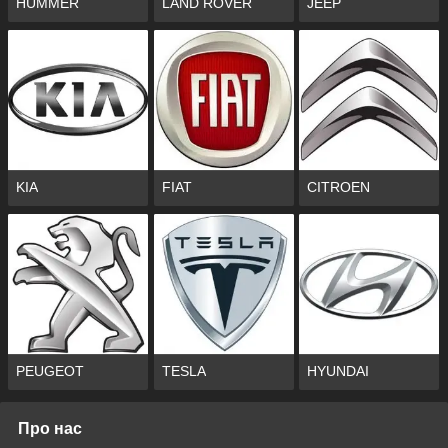
HUMMER
LAND ROVER
JEEP
KIA
FIAT
CITROEN
PEUGEOT
TESLA
HYUNDAI
Про нас