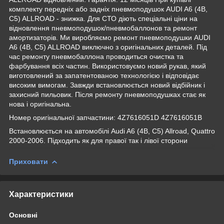
комплекту передніх або задніх пневмоподушок AUDI A6 (4B,
C5) ALLROAD - знижка. Для СТО діють спеціальні ціни на
відновлення пневмоподушок/пневмобаллонов та ремонт
амортизаторів. Ми виробляємо ремонт пневмоподушки AUDI
A6 (4B, C5) ALLROAD виключно з оригінальних деталей. Під
час ремонту пневмобаллона проводиться очистка та
фарбування всіх частин. Використовуємо новий рукав, який
виготовлений за запатентованою технологією і відповідає
високим вимогам. Завжди встановлюється новий відбійник і
захисний пильовик. Після ремонту пневмоподушках стає як
нова і оригінальна.
Номер оригінальної запчастини: 4Z7616051D 4Z7616051B
Встановлюється на автомобілі Audi A6 (4B, C5) Allroad, Quattro
2000-2006. Підходить як для правої так і лівої сторони
Приховати
Характеристики
Основні