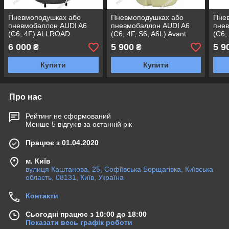
Пневмоподушках або
Пневмоподушках або
Пне
пневмобаллон AUDI A6
пневмобаллон AUDI A6
пне
(C6, 4F) ALLROAD
(C6, 4F, S6, A6L) Avant
(C6
ПЕРЕДНЯ ЛІВА
ЗАДНЯ ЛІВА
ЛІВ
6 000
5 900
5 9
₴
₴
Купити
Купити
Про нас
Рейтинг не сформований
Менше 5 відгуків за останній рік
Працює з 01.04.2020
м. Київ
вулиця Каштанова, 25, Софіївська Борщагівка, Київська
область, 08131, Київ, Україна
Контакти
Сьогодні працює з 10:00 до 18:00
Показати весь графік роботи