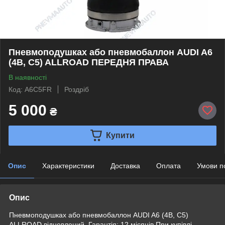
Пневмоподушках або пневмобаллон AUDI A6
(4B, C5) ALLROAD ПЕРЕДНЯ ПРАВА
В наявності
Код: A6C5FR
Роздріб
5 000
₴
Купити
Опис
Характеристики
Доставка
Оплата
Умови п
Опис
Пневмоподушках або пневмобаллон AUDI A6 (4B, C5)
ALLROAD відновлений. Гарантія: 12 місяців При купівлі