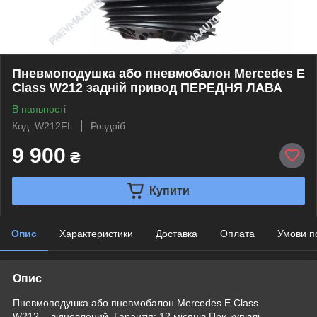
Пневмоподушка або пневмобалон Mercedes E
Class W212 задній привод ПЕРЕДНЯ ЛАВА
В наявності
Код: W212FL
Роздріб
9 900
₴
Купити
Опис
Характеристики
Доставка
Оплата
Умови п
Опис
Пневмоподушка або пневмобалон Mercedes E Class
W212 - відновлений. Гарантія: 12 місяців При купівлі