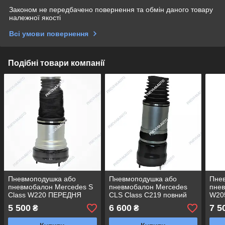
Законом не передбачено повернення та обмін даного товару
належної якості
Всі умови повернення
Подібні товари компанії
Пневмоподушка або
Пневмоподушка або
Пне
пневмобалон Mercedes S
пневмобалон Mercedes
пне
Class W220 ПЕРЕДНЯ
CLS Class C219 повний
W20
ЛАВА
привод ПЕРЕДНЯ ЛАВА
5 500
6 600
7 5
₴
₴