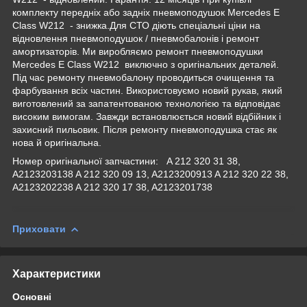
комплекту передніх або задніх пневмоподушок Mercedes E
Class W212 - знижка.Для СТО діють спеціальні ціни на
відновлення пневмоподушок / пневмобалонів і ремонт
амортизаторів. Ми виробляємо ремонт пневмоподушки
Mercedes E Class W212 виключно з оригінальних деталей.
Під час ремонту пневмобалону проводиться очищення та
фарбування всіх частин. Використовуємо новий рукав, який
виготовлений за запатентованою технологією та відповідає
високим вимогам. Завжди встановлюється новий відбійник і
захисний пильовик. Після ремонту пневмоподушка стає як
нова й оригінальна.
Номер оригінальної запчастини: A 212 320 31 38,
A2123203138 A 212 320 09 13, A2123200913 A 212 320 22 38,
A2123202238 A 212 320 17 38, A2123201738
Приховати
Характеристики
Основні