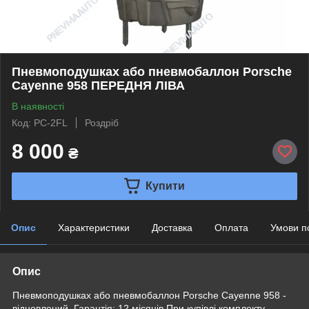
Пневмоподушках або пневмобаллон Porsche
Cayenne 958 ПЕРЕДНЯ ЛІВА
В наявності
Код: PC-2FL
Роздріб
8 000
₴
Купити
Опис
Характеристики
Доставка
Оплата
Умови п
Опис
Пневмоподушках або пневмобаллон Porsche Cayenne 958 -
відновлений. Гарантія: 12 місяців При купівлі комплекту