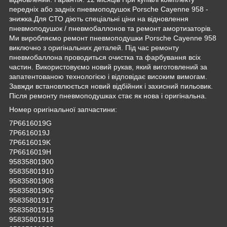
передніх або задніх пневмоподушок Porsche Cayenne 958 -
знижка.Для СТО діють спеціальні ціни на відновлення
пневмоподушок / пневмобаллонов та ремонт амортизаторів.
Ми виробляємо ремонт пневмоподушки Porsche Cayenne 958
виключно з оригінальних деталей. Під час ремонту
пневмобаллона проводиться очистка та фарбування всіх
частин. Використовуємо новий рукав, який виготовлений за
запатентованою технологією і відповідає високим вимогам.
Завжди встановлюється новий відбійник і захисний пильовик.
Після ремонту пневмоподушках стає як нова і оригінальна.
Номер оригінальної запчастини:
7P6616019G
7P6616019J
7P6616019K
7P6616019H
95835801900
95835801910
95835801908
95835801906
95835801917
95835801915
95835801918