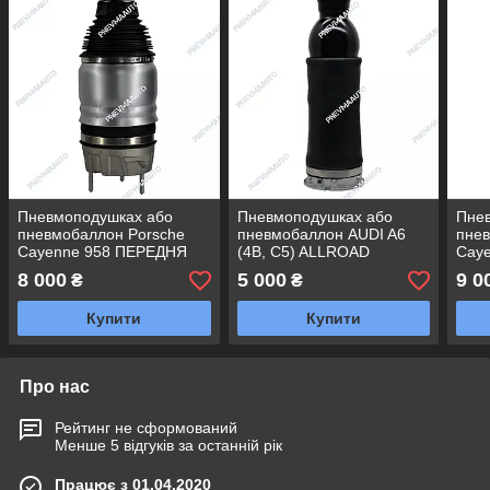
Пневмоподушках або
Пневмоподушках або
Пне
пневмобаллон Porsche
пневмобаллон AUDI A6
пнев
Cayenne 958 ПЕРЕДНЯ
(4B, C5) ALLROAD
Cay
ПРАВА
ПЕРЕДНЯ ЛІВА
ПРА
8 000
5 000
9 0
₴
₴
Купити
Купити
Про нас
Рейтинг не сформований
Менше 5 відгуків за останній рік
Працює з 01.04.2020