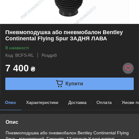
Пневмоподушка або пневмобалон Bentley
Continental Flying Spur ЗАДНЯ ЛАВА
В наявності
Код: BCFS-RL
Роздріб
7 400
₴
Купити
Опис
Характеристики
Доставка
Оплата
Умови п
Опис
Пневмоподушка або пневмобалон Bentley Continental Flying
Spur - відновлений. Гарантія: 12 місяців У разі купівлі