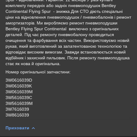
комплекту передніх або задніх пневмоподушок Bentley
Continental Flying Spur - знижка.Для СТО діють спеціальні
ціни на відновлення пневмоподушок / пневмобалонів і ремонт
амортизаторів. Ми виробляємо ремонт пневмоподушки
Bentley Flying Spur Continental виключно з оригінальних
деталей. Під час ремонту пневмобалону проводиться
очищення та фарбування всіх частин. Використовуємо новий
рукав, який виготовлений за запатентованою технологією та
відповідає високим вимогам. Завжди встановлюється новий
відбійник і захисний пильовик. Після ремонту пневмоподушка
стає як нова й оригінальна.
Номер оригінальної запчастини:
3W0616039D
3W0616039K
3W0616039M
3W5616039C
3W5616039M
3W7616039
3W8616039
Приховати