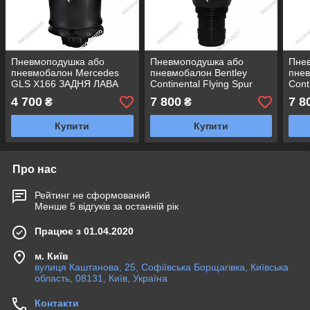
Пневмоподушка або
Пневмоподушка або
Пне
пневмобалон Mercedes
пневмобалон Bentley
пнев
GLS X166 ЗАДНЯ ЛАВА
Continental Flying Spur
Cont
ПЕРЕДНЯ ПРАВА
ПЕР
4 700
7 800
7 8
₴
₴
Купити
Купити
Про нас
Рейтинг не сформований
Менше 5 відгуків за останній рік
Працює з 01.04.2020
м. Київ
вулиця Каштанова, 25, Софіївська Борщагівка, Київська
область, 08131, Київ, Україна
Контакти