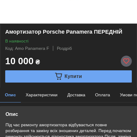
Амортизатор Porsche Panamera ПЕРЕДНІЙ
В наявності
Код: Amo Panamera F
Роздріб
10 000
₴
Купити
Опис
Характеристики
Доставка
Оплата
Умови п
Опис
Під час ремонту амортизатора відбувається повне
розбирання та заміну всіх зношених деталей. Перед початком
ремонту здійснюється діагностика амортизатора.Після, заміна