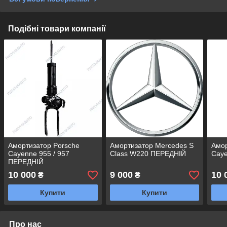
Подібні товари компанії
Амортизатор Porsche
Амортизатор Mercedes S
Амор
Cayenne 955 / 957
Class W220 ПЕРЕДНІЙ
Cay
ПЕРЕДНІЙ
10 000
9 000
10 
₴
₴
Купити
Купити
Про нас