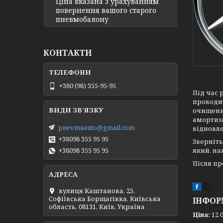
Ціна вказана з урахуванням
повернення вашого старого
пневмобалону
КОНТАКТИ
+380 (98) 355-95-95
Під час 
проводит
очищенн
амортиза
pnevmaauto@gmail.com
відновле
+38098 355 95 95
Зверніть
+38098 355 95 95
який, на
Після пр
вулиця Каштанова, 25,
Софіївська Борщагівка, Київська
ІНФОР
область, 08131, Київ, Україна
Ціна:
12 0