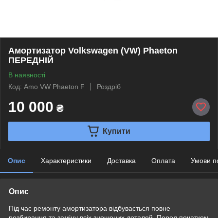
Амортизатор Volkswagen (VW) Phaeton
ПЕРЕДНІЙ
В наявності
Код: Amo VW Phaeton F
Роздріб
10 000
₴
Купити
Опис
Характеристики
Доставка
Оплата
Умови п
Опис
Під час ремонту амортизатора відбувається повне
розбирання та заміну всіх зношених деталей. Перед початком