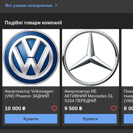
Всі умови повернення
Подібні товари компанії
Амортизатор Volkswagen
Амортизатор НЕ
Пне
(VW) Phaeton ЗАДНИЙ
АКТИВНИЙ Mercedes GL
пнев
X164 ПЕРЕДНІЙ
(VW
ПРА
10 000
9 500
8 0
₴
₴
Купити
Купити